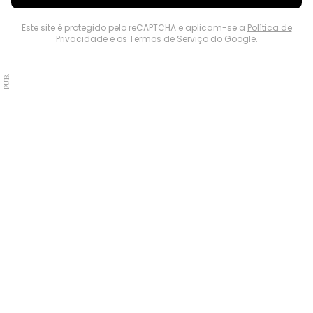
Este site é protegido pelo reCAPTCHA e aplicam-se a
Política de
Privacidade
e os
Termos de Serviço
do Google.
PUB.