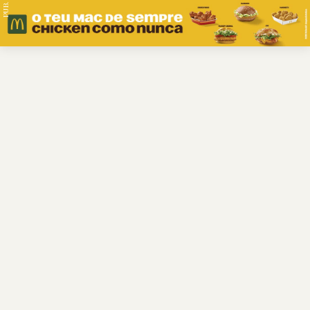
PUB.
Braga
Região
Desporto
Religião
Nacional
Internacional