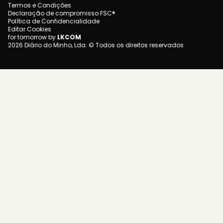
Termos e Condições
Declaração de compromisso FSC®
Política de Confidencialidade
Editar Cookies
for tomorrow by
LKCOM
2026 Diário do Minho, Lda. © Todos os direitos reservados