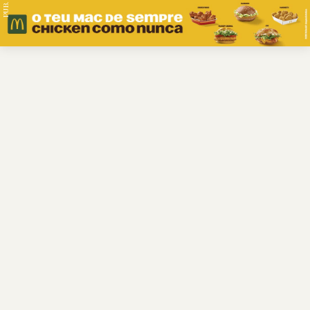
PUB.
Braga
Região
Desporto
Religião
Nacional
Internacional