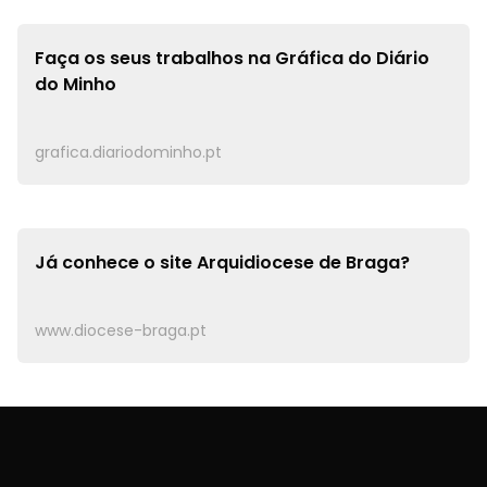
Faça os seus trabalhos na
Gráfica do Diário
do Minho
grafica.diariodominho.pt
Já conhece o site
Arquidiocese de Braga?
www.diocese-braga.pt