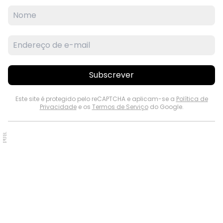
Subscrever
Este site é protegido pelo reCAPTCHA e aplicam-se a
Política de
Privacidade
e os
Termos de Serviço
do Google.
PUB.