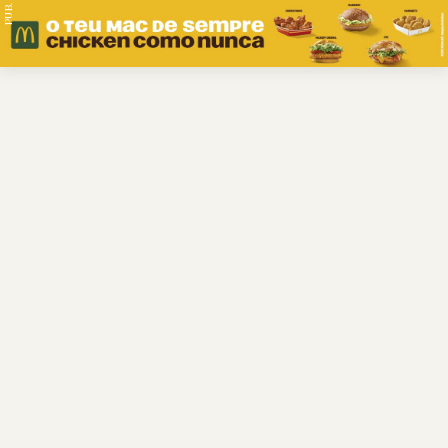
PUB.
Braga
Região
Desporto
Religião
Nacional
Internacional