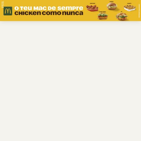
PUB.
Braga
Região
Desporto
Religião
Nacional
Internacional