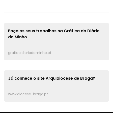
Faça os seus trabalhos na
Gráfica do Diário
do Minho
grafica.diariodominho.pt
Já conhece o site
Arquidiocese de Braga?
www.diocese-braga.pt