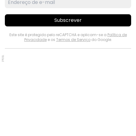
Subscrever
Este site é protegido pelo reCAPTCHA e aplicam-se a
Política de
Privacidade
e os
Termos de Serviço
do Google.
PUB.