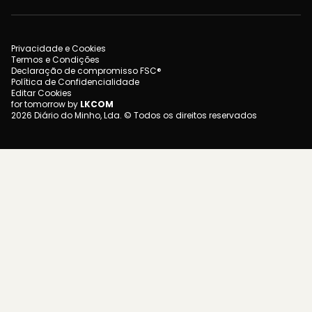
Privacidade e Cookies
Termos e Condições
Declaração de compromisso FSC®
Política de Confidencialidade
Editar Cookies
for tomorrow by
LKCOM
2026 Diário do Minho, Lda. © Todos os direitos reservados