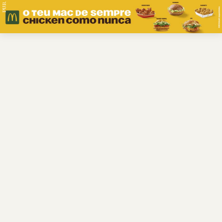
PUB.
Braga
Região
Desporto
Religião
Nacional
Internacional