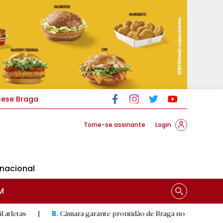
cese Braga
Torne-se assinante
Login
rnacional
M
Câmara garante prontidão de Braga no resgate animal
|
B.
R