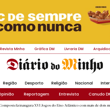
Revista Minha
Gráfica DM
Livraria DM
Arquidio
Região
Desporto
Religião
Nacional
Inte
Opinião
Reportagem
Entrevista
Canudo D
naugura XVI Jogos do Eixo Atlântico com mais de dois mil atletas
|