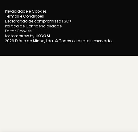
Privacidade e Cookies
Termos e Condições
Declaração de compromisso FSC®
Política de Confidencialidade
Editar Cookies
for tomorrow by
LKCOM
2026 Diário do Minho, Lda. © Todos os direitos reservados