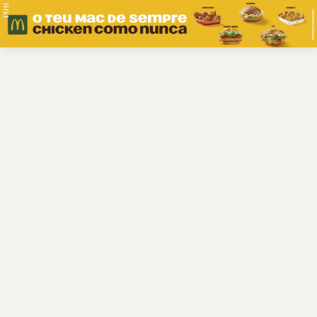
PUB.
Braga
Região
Desporto
Religião
Nacional
Internacional