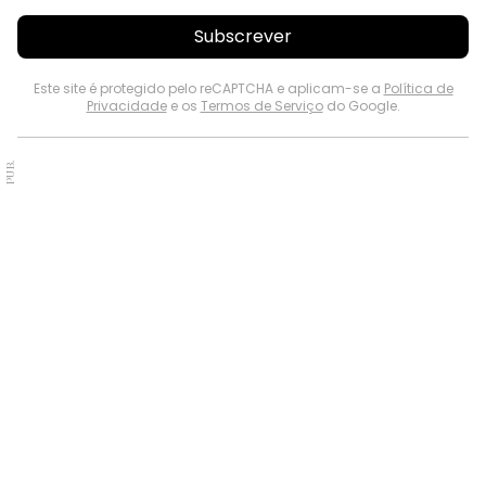
Subscrever
Este site é protegido pelo reCAPTCHA e aplicam-se a
Política de
Privacidade
e os
Termos de Serviço
do Google.
PUB.