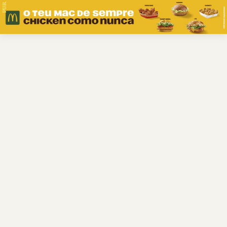
PUB.
Braga
Região
Desporto
Religião
Nacional
Internacional