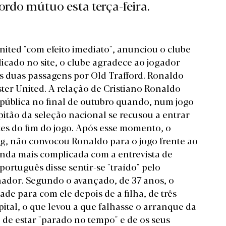
ordo mútuo esta terça-feira.
nited "com efeito imediato", anunciou o clube
cado no site
, o clube agradece ao jogador
s duas passagens por Old Trafford. Ronaldo
er United. A relação de Cristiano Ronaldo
 pública no final de outubro quando, num jogo
itão da seleção nacional se recusou a entrar
tes do fim do jogo. Após esse momento, o
g, não convocou Ronaldo para o jogo frente ao
inda mais complicada com a entrevista de
português disse sentir-se "traído" pelo
nador. Segundo o avançado, de 37 anos, o
de para com ele depois de a filha, de três
ital, o que levou a que falhasse o arranque da
de estar "parado no tempo" e de os seus