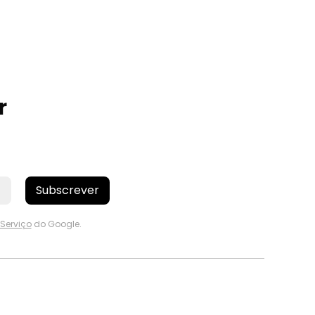
r
Subscrever
Serviço
do Google.