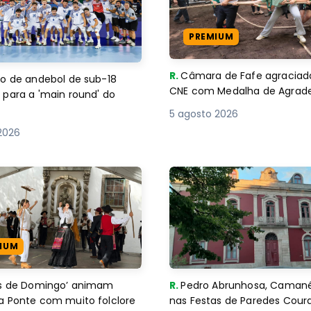
PREMIUM
R.
Câmara de Fafe agraciad
o de andebol de sub-18
CNE com Medalha de Agra
 para a 'main round' do
5 agosto 2026
2026
IUM
es de Domingo’ animam
R.
Pedro Abrunhosa, Camané 
a Ponte com muito folclore
nas Festas de Paredes Cour