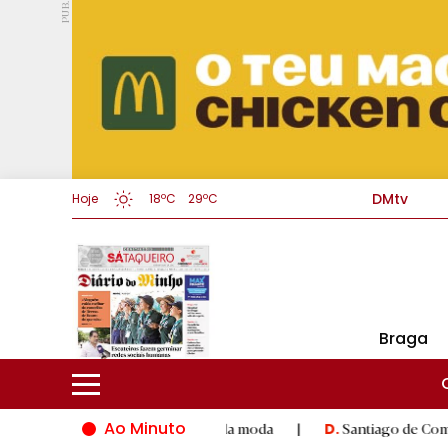
PUB.
DMtv
Hoje
18ºC
29ºC
Braga
Ao Minuto
 à inovação do mundo da moda
|
Santiago de Compostela inaugu
D.