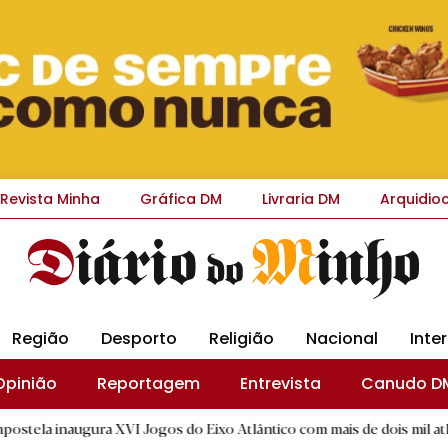
Revista Minha
Gráfica DM
Livraria DM
Arquidio
Região
Desporto
Religião
Nacional
Inte
Opinião
Reportagem
Entrevista
Canudo D
ra XVI Jogos do Eixo Atlântico com mais de dois mil atletas
|
D