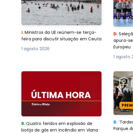
I.
Ministros da UE reúnem-se terça-
D.
Seleçã
feira para discutir situação em Ceuta
apura-se
Europeu
1 agosto 2026
1 agosto 
PREM
B.
‘Tard
R.
Quatro feridos em explosão de
Parque d
botija de gás em incêndio em Viana