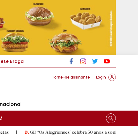
cese Braga
Torne-se assinante
Login
rnacional
M
GD “Os Alegrienses" celebra 50 anos a sonhar com «casa própria»
.