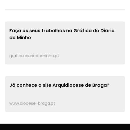
Faça os seus trabalhos na
Gráfica do Diário
do Minho
grafica.diariodominho.pt
Já conhece o site
Arquidiocese de Braga?
www.diocese-braga.pt