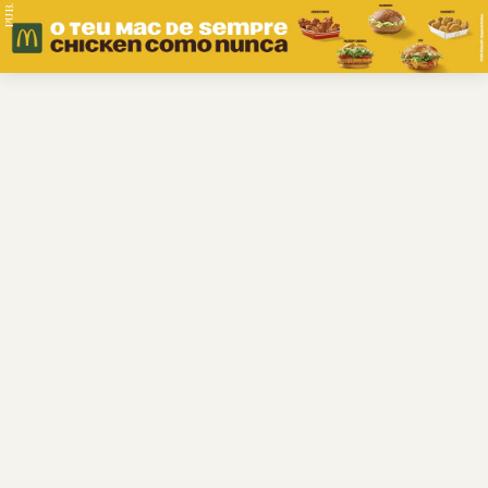
PUB.
Braga
Região
Desporto
Religião
Nacional
Internacional