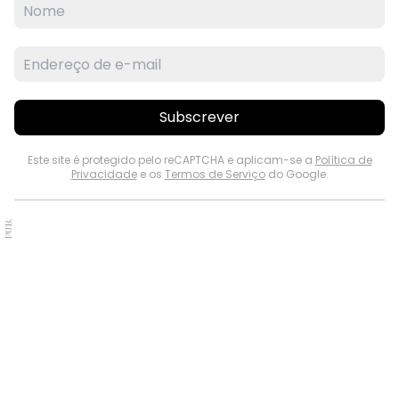
Subscrever
Este site é protegido pelo reCAPTCHA e aplicam-se a
Política de
Privacidade
e os
Termos de Serviço
do Google.
PUB.