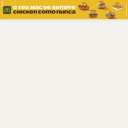
PUB.
Braga
Região
Desporto
Religião
Nacional
Internacional