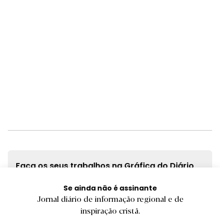
Faça os seus trabalhos na
Gráfica do Diário
do Minho
Se ainda não é assinante
Jornal diário de informação regional e de
grafica.diariodominho.pt
inspiração cristã.