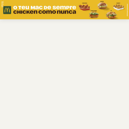
PUB.
Braga
Região
Desporto
Religião
Nacional
Internacional