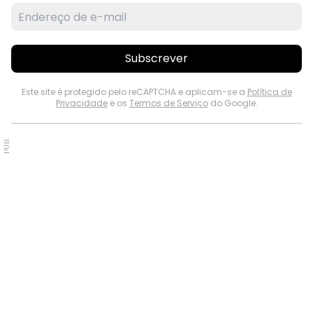
Subscrever
Este site é protegido pelo reCAPTCHA e aplicam-se a
Política de
Privacidade
e os
Termos de Serviço
do Google.
PUB.