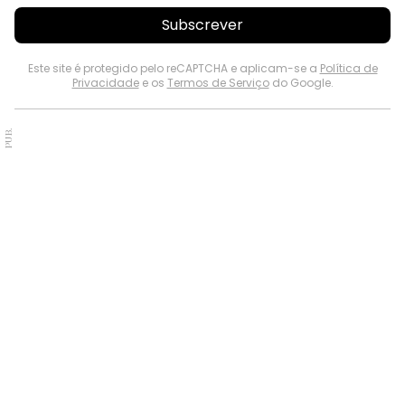
Subscrever
Este site é protegido pelo reCAPTCHA e aplicam-se a
Política de
Privacidade
e os
Termos de Serviço
do Google.
PUB.