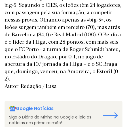
big-5. Segundo o CIES, os leões têm 24 jogadores,
com passagem pela sua formação, a competir
nessas provas. Olhando apenas às «big-5», os
leões surgem também em terceiro (70), mas atrás
de Barcelona (84,1) e Real Madrid (100). O Benfica
é o líder da I Liga, com 28 pontos, com mais seis
que o FC Porto -
a turma de Roger Schmidt bateu,
no Estádio do Dragão, por 0-1, no jogo de
abertura da 10.ª jornada da I Liga
– e o SC Braga
que, domingo, venceu, na Amoreira, o
Estoril (0-
2)
.
Autor: Redação / Lusa
Google Notícias
Siga o Diário do Minho na Google e leia as
notícias em primeira mão!