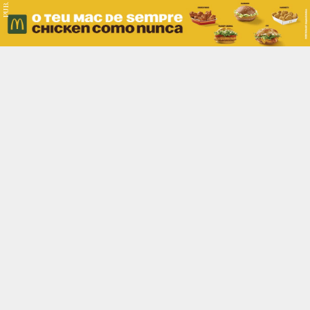
PUB.
Braga
Região
Desporto
Religião
Nacional
Internacional