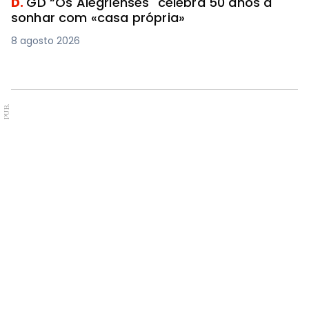
D.
GD “Os Alegrienses" celebra 50 anos a
sonhar com «casa própria»
8 agosto 2026
PUB.