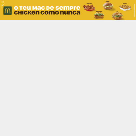
PUB.
Braga
Região
Desporto
Religião
Nacional
Internacional