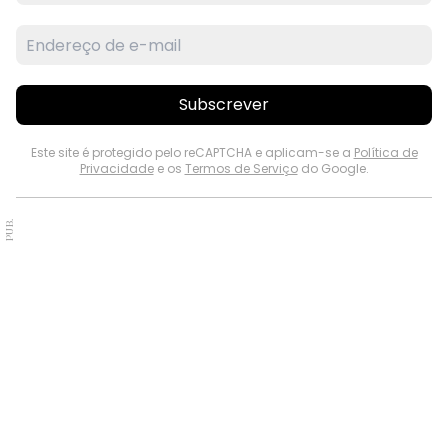
Subscrever
Este site é protegido pelo reCAPTCHA e aplicam-se a
Política de
Privacidade
e os
Termos de Serviço
do Google.
PUB.