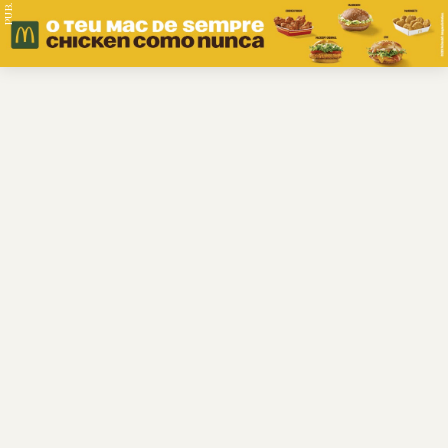
PUB.
Braga
Região
Desporto
Religião
Nacional
Internacional