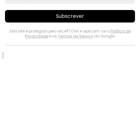
Subscrever
Este site é protegido pelo reCAPTCHA e aplicam-se a
Política de
Privacidade
e os
Termos de Serviço
do Google.
PUB.