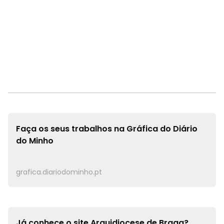
Faça os seus trabalhos na
Gráfica do Diário
do Minho
grafica.diariodominho.pt
Já conhece o site
Arquidiocese de Braga?