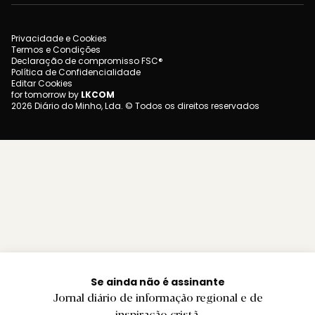
Privacidade e Cookies
Termos e Condições
Declaração de compromisso FSC®
Política de Confidencialidade
Editar Cookies
for tomorrow by
LKCOM
2026 Diário do Minho, Lda. © Todos os direitos reservados
Se ainda não é assinante
Jornal diário de informação regional e de
inspiração cristã.