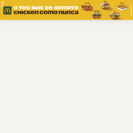
PUB.
Braga
Região
Desporto
Religião
Nacional
Internacional