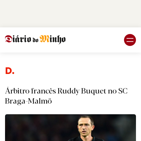
Login
Subscreva DM
Despo
Árbitro francês Ruddy Buquet no SC
Braga-Malmö