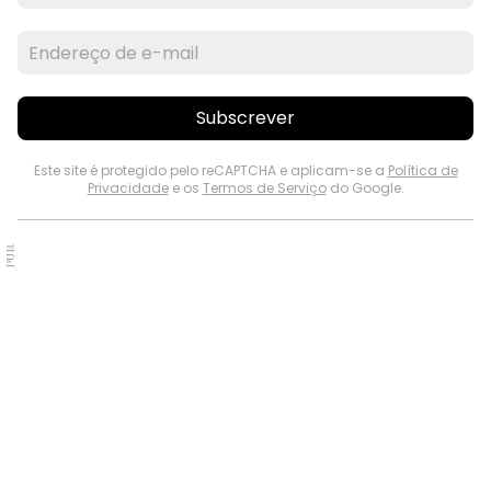
Subscrever
Este site é protegido pelo reCAPTCHA e aplicam-se a
Política de
Privacidade
e os
Termos de Serviço
do Google.
PUB.