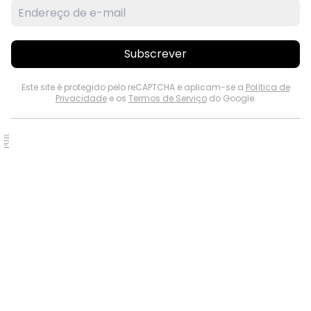
Subscrever
Este site é protegido pelo reCAPTCHA e aplicam-se a
Política de
Privacidade
e os
Termos de Serviço
do Google.
PUB.