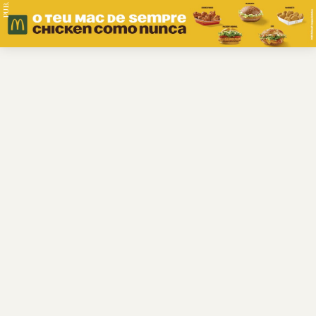
PUB.
Braga
Região
Desporto
Religião
Nacional
Internacional