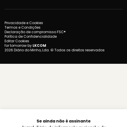
Privacidade e Cookies
Termos e Condições
Declaração de compromisso FSC®
Política de Confidencialidade
Editar Cookies
for tomorrow by
LKCOM
2026 Diário do Minho, Lda. © Todos os direitos reservados
Se ainda não é assinante