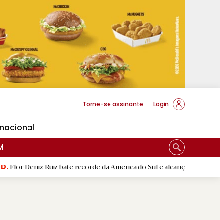
cese Braga
Torne-se assinante
Login
rnacional
M
 Ruiz bate recorde da América do Sul e alcança segunda melhor marca