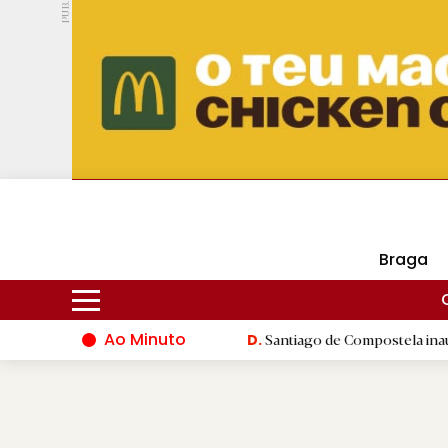
PUB.
DMtv
Hoje
14ºC
31ºC
Braga
Ao Minuto
do mundo da moda
|
Santiago de Compostela inaugura XVI Jogos
D.