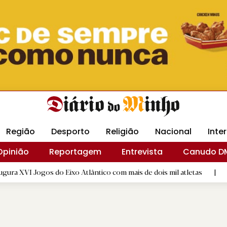
Revista Minha
Gráfica DM
Livraria DM
Arquidio
Região
Desporto
Religião
Nacional
Inte
Opinião
Reportagem
Entrevista
Canudo D
 do Eixo Atlântico com mais de dois mil atletas
|
Flor Deniz
D.