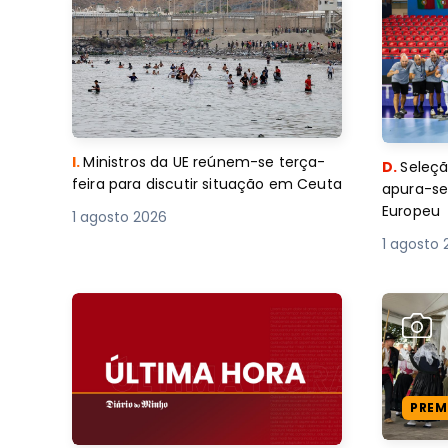
I.
Ministros da UE reúnem-se terça-
D.
Seleçã
feira para discutir situação em Ceuta
apura-se
Europeu
1 agosto 2026
1 agosto 
PREM