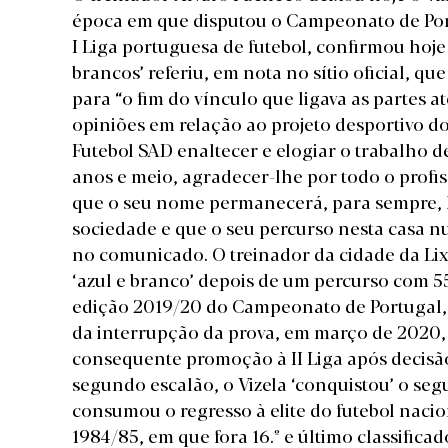
época em que disputou o Campeonato de Port
I Liga portuguesa de futebol, confirmou hoj
brancos’ referiu, em nota no sítio oficial, q
para “o fim do vínculo que ligava as partes a
opiniões em relação ao projeto desportivo do
Futebol SAD enaltecer e elogiar o trabalho d
anos e meio, agradecer-lhe por todo o profis
que o seu nome permanecerá, para sempre, li
sociedade e que o seu percurso nesta casa n
no comunicado. O treinador da cidade da Lix
‘azul e branco’ depois de um percurso com 55 
edição 2019/20 do Campeonato de Portugal, 
da interrupção da prova, em março de 2020, 
consequente promoção à II Liga após decisã
segundo escalão, o Vizela ‘conquistou’ o seg
consumou o regresso à elite do futebol nacio
1984/85, em que fora 16.º e último classific