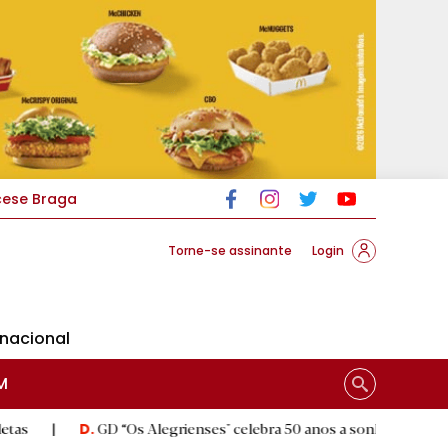
cese Braga
Torne-se assinante
Login
rnacional
M
GD “Os Alegrienses" celebra 50 anos a sonhar com «casa própria»
|