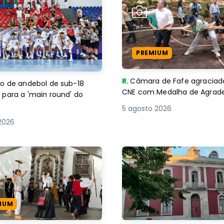
PREMIUM
R.
Câmara de Fafe agraciad
o de andebol de sub-18
CNE com Medalha de Agra
 para a 'main round' do
5 agosto 2026
2026
IUM