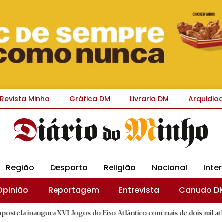
Revista Minha
Gráfica DM
Livraria DM
Arquidio
Região
Desporto
Religião
Nacional
Inte
Opinião
Reportagem
Entrevista
Canudo D
 XVI Jogos do Eixo Atlântico com mais de dois mil atletas
|
D.