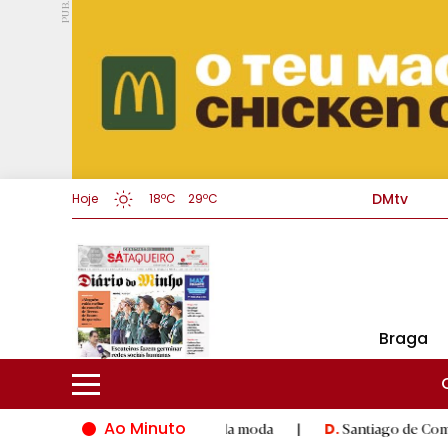
PUB.
DMtv
Hoje
18ºC
29ºC
Braga
Ao Minuto
 inovação do mundo da moda
|
Santiago de Compostela inaugura
D.