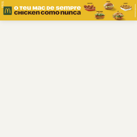
PUB.
Braga
Região
Desporto
Religião
Nacional
Internacional