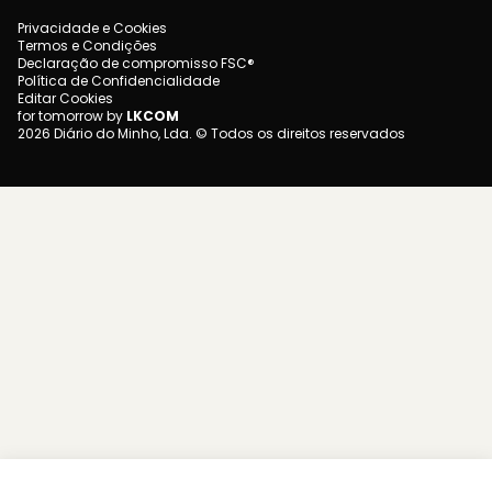
Privacidade e Cookies
Termos e Condições
Declaração de compromisso FSC®
Política de Confidencialidade
Editar Cookies
for tomorrow by
LKCOM
2026 Diário do Minho, Lda. © Todos os direitos reservados