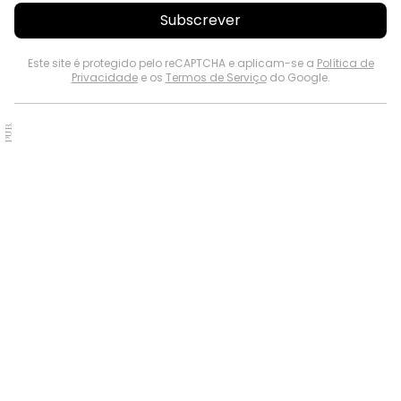
Subscrever
Este site é protegido pelo reCAPTCHA e aplicam-se a
Política de
Privacidade
e os
Termos de Serviço
do Google.
PUB.