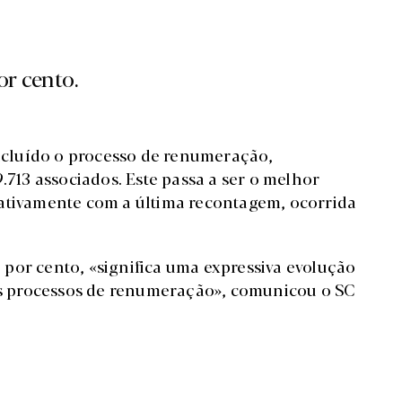
r cento.
cluído o processo de renumeração,
.713 associados.
Este passa a ser o melhor
rativamente com a última recontagem, ocorrida
por cento, «significa uma expressiva evolução
s processos de renumeração», comunicou o SC