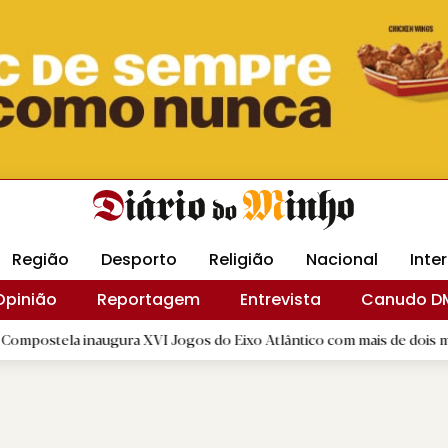
Revista Minha
Gráfica DM
Livraria DM
Arquidio
Região
Desporto
Religião
Nacional
Inte
Opinião
Reportagem
Entrevista
Canudo D
inaugura XVI Jogos do Eixo Atlântico com mais de dois mil atletas