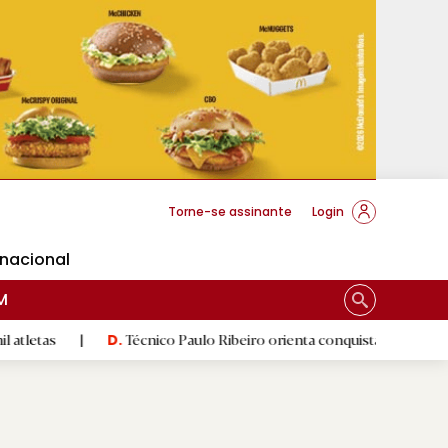
cese Braga
Torne-se assinante
Login
rnacional
M
|
Técnico Paulo Ribeiro orienta conquistadoras
|
Luís 
D.
D.