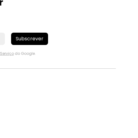
r
Subscrever
Serviço
do Google.