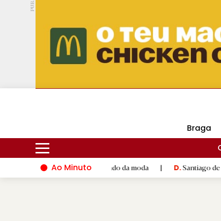
PUB.
DMtv
Hoje
17ºC
30ºC
Braga
Ao Minuto
ento e à inovação do mundo da moda
|
Santiago de Compostela 
D.