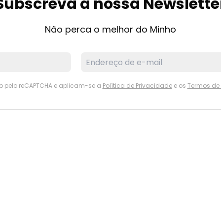
Subscreva a nossa Newslette
Não perca o melhor do Minho
ido pelo reCAPTCHA e aplicam-se a
Política de Privacidade
e os
Termos de 