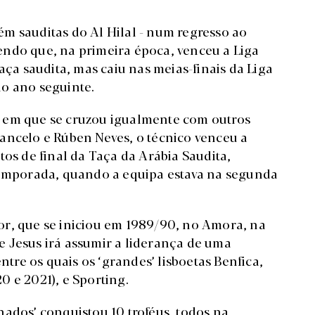
m sauditas do Al Hilal - num regresso ao
endo que, na primeira época, venceu a Liga
aça saudita, mas caiu nas meias-finais da Liga
no ano seguinte.
 em que se cruzou igualmente com outros
ancelo e Rúben Neves, o técnico venceu a
tos de final da Taça da Arábia Saudita,
 temporada, quando a equipa estava na segunda
or, que se iniciou em 1989/90, no Amora, na
rge Jesus irá assumir a liderança de uma
ntre os quais os ‘grandes’ lisboetas Benfica,
 e 2021), e Sporting.
nados’ conquistou 10 troféus, todos na