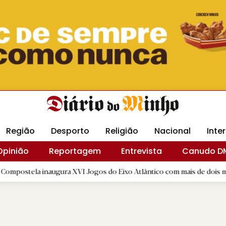
Revista Minha
Gráfica DM
Livraria DM
Arquidio
Região
Desporto
Religião
Nacional
Inte
Opinião
Reportagem
Entrevista
Canudo D
inaugura XVI Jogos do Eixo Atlântico com mais de dois mil atletas