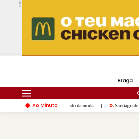
PUB.
DMtv
Hoje
17ºC
30ºC
Braga
Ao Minuto
ento e à inovação do mundo da moda
|
Santiago de Compostela 
D.