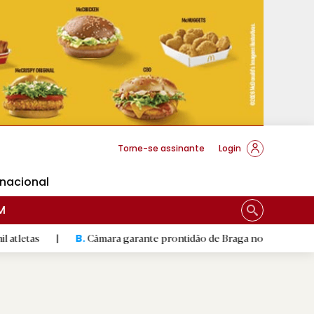
cese Braga
Torne-se assinante
Login
rnacional
M
|
Câmara garante prontidão de Braga no resgate animal
|
B.