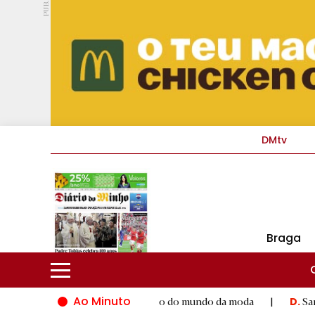
PUB.
DMtv
Braga
Ao Minuto
o ao talento e à inovação do mundo da moda
|
Santiago de Com
D.