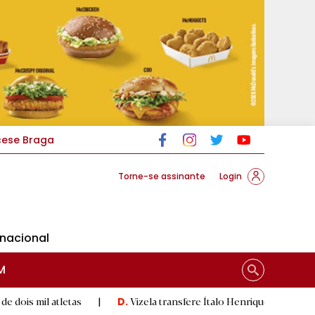
cese Braga
Torne-se assinante
Login
rnacional
M
tletas
|
Vizela transfere Ítalo Henrique para o Zorya Luhansk
D.