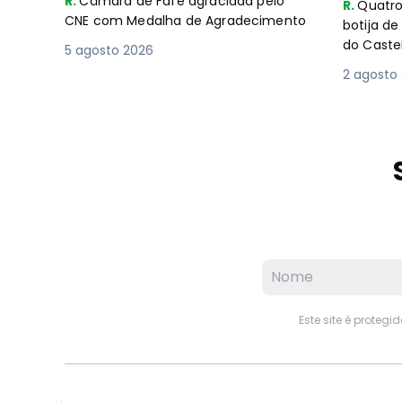
R.
Câmara de Fafe agraciada pelo
R.
Quatro
CNE com Medalha de Agradecimento
botija d
do Caste
5 agosto 2026
2 agosto
Este site é proteg