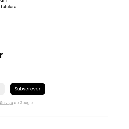
imam
folclore
r
Subscrever
Serviço
do Google.