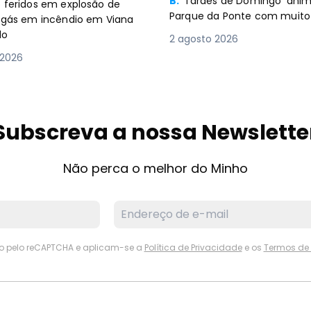
B.
‘Tardes de Domingo’ an
 feridos em explosão de
Parque da Ponte com muito 
e gás em incêndio em Viana
lo
2 agosto 2026
 2026
Subscreva a nossa Newslette
Não perca o melhor do Minho
ido pelo reCAPTCHA e aplicam-se a
Política de Privacidade
e os
Termos de 