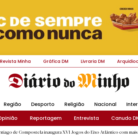
Revista Minha
Gráfica DM
Livraria DM
Arquidio
Região
Desporto
Religião
Nacional
Inte
Opinião
Reportagem
Entrevista
Canudo D
postela inaugura XVI Jogos do Eixo Atlântico com mais de dois mil a