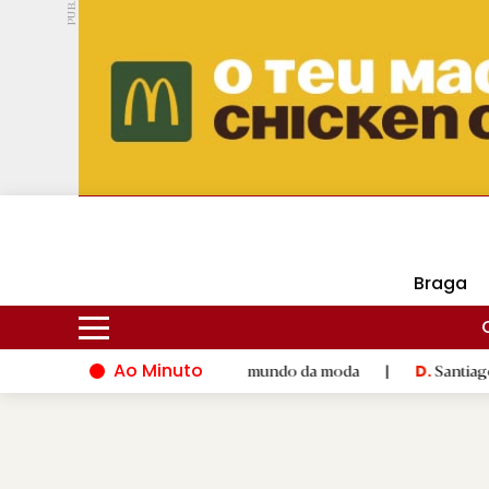
PUB.
DMtv
Hoje
17ºC
30ºC
Braga
Ao Minuto
talento e à inovação do mundo da moda
|
Santiago de Compost
D.