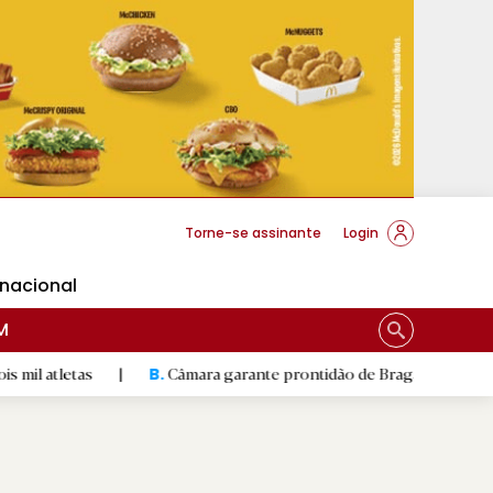
cese Braga
Torne-se assinante
Login
rnacional
M
s
|
Câmara garante prontidão de Braga no resgate animal
|
B.