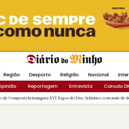
Revista Minha
Gráfica DM
Livraria DM
Arquidio
Região
Desporto
Religião
Nacional
Inte
Opinião
Reportagem
Entrevista
Canudo D
ela inaugura XVI Jogos do Eixo Atlântico com mais de dois mil atleta