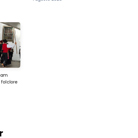
imam
folclore
r