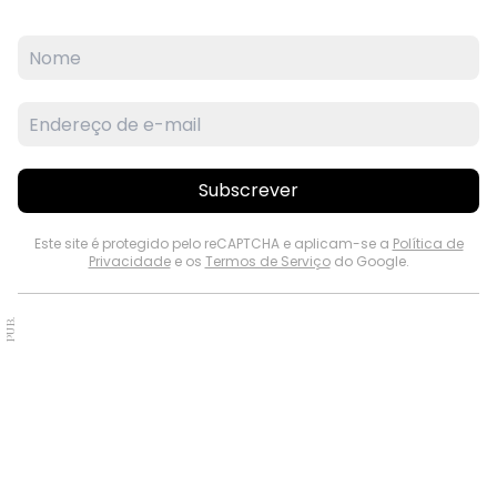
Subscrever
Este site é protegido pelo reCAPTCHA e aplicam-se a
Política de
Privacidade
e os
Termos de Serviço
do Google.
PUB.