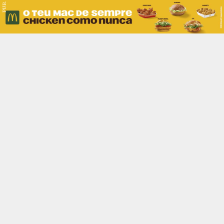
PUB.
Braga
Região
Desporto
Religião
Nacional
Internacional