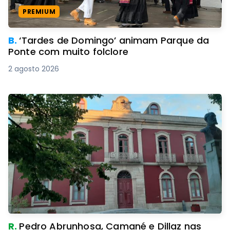
PREMIUM
B.
‘Tardes de Domingo’ animam Parque da
Ponte com muito folclore
2 agosto 2026
R.
Pedro Abrunhosa, Camané e Dillaz nas