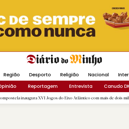
Revista Minha
Gráfica DM
Livraria DM
Arquidio
Região
Desporto
Religião
Nacional
Inte
Opinião
Reportagem
Entrevista
Canudo D
augura XVI Jogos do Eixo Atlântico com mais de dois mil atletas
|