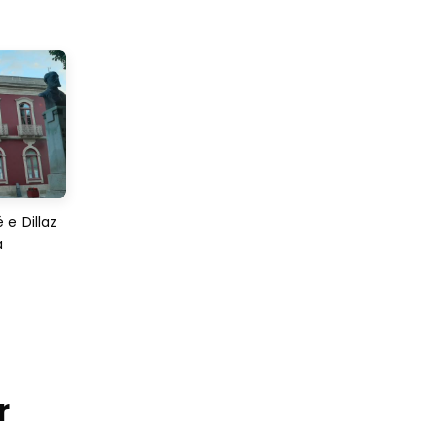
e Dillaz
a
r