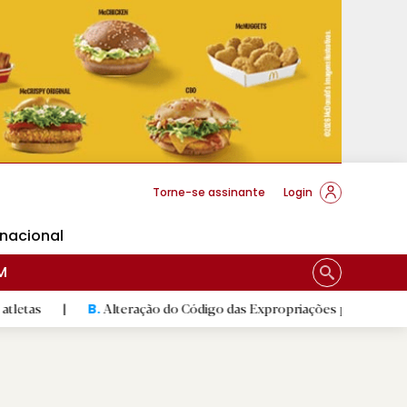
cese Braga
Torne-se assinante
Login
rnacional
M
Alteração do Código das Expropriações pode ajudar construção
B.