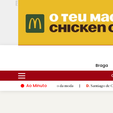
PUB.
DMtv
Hoje
16ºC
29ºC
Braga
Ao Minuto
to e à inovação do mundo da moda
|
Santiago de Compostela in
D.