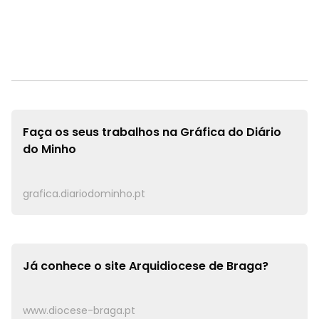
Faça os seus trabalhos na
Gráfica do Diário
do Minho
grafica.diariodominho.pt
Já conhece o site
Arquidiocese de Braga?
www.diocese-braga.pt