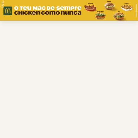
PUB.
Braga
Região
Desporto
Religião
Nacional
Internacional