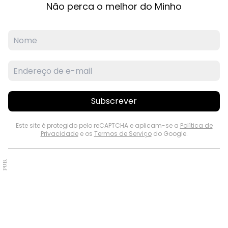
Não perca o melhor do Minho
Subscrever
Este site é protegido pelo reCAPTCHA e aplicam-se a
Política de
Privacidade
e os
Termos de Serviço
do Google.
PUB.