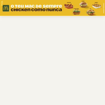
PUB.
Braga
Região
Desporto
Religião
Nacional
Internacional