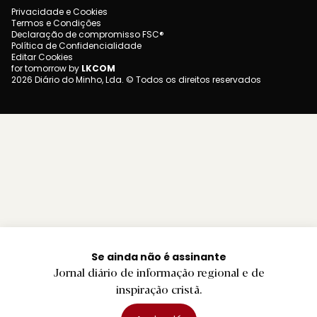
Privacidade e Cookies
Termos e Condições
Declaração de compromisso FSC®
Política de Confidencialidade
Editar Cookies
for tomorrow by
LKCOM
2026 Diário do Minho, Lda. © Todos os direitos reservados
Se ainda não é assinante
Jornal diário de informação regional e de
inspiração cristã.