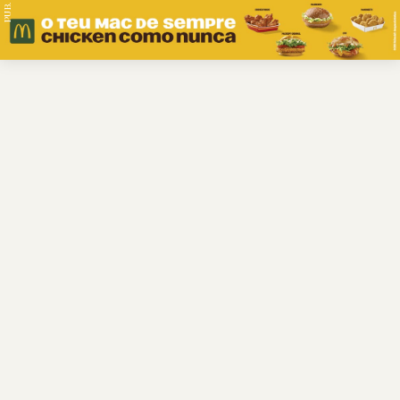
PUB.
Braga
Região
Desporto
Religião
Nacional
Internacional