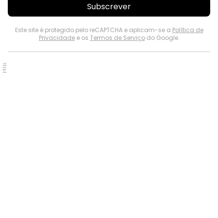
Subscrever
Este site é protegido pelo reCAPTCHA e aplicam-se a
Política de
Privacidade
e os
Termos de Serviço
do Google.
PUB.