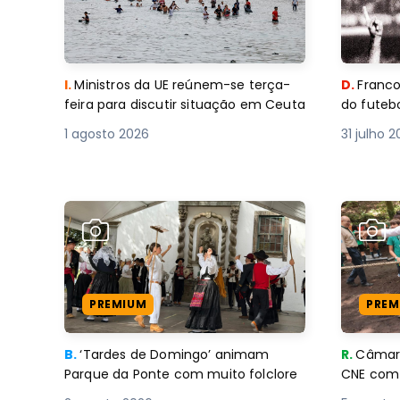
I.
Ministros da UE reúnem-se terça-
D.
Franco
feira para discutir situação em Ceuta
do futebo
1 agosto 2026
31 julho 
PREMIUM
PREM
B.
‘Tardes de Domingo’ animam
R.
Câmara
Parque da Ponte com muito folclore
CNE 