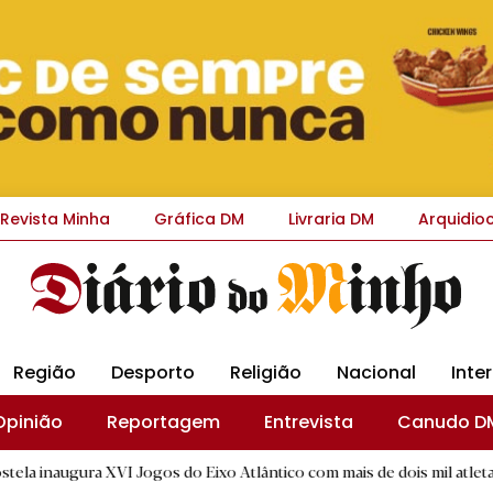
Revista Minha
Gráfica DM
Livraria DM
Arquidio
Região
Desporto
Religião
Nacional
Inte
Opinião
Reportagem
Entrevista
Canudo D
XVI Jogos do Eixo Atlântico com mais de dois mil atletas
|
I
B.