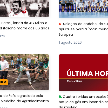
 Baresi, lenda do AC Milan e
D.
Seleção de andebol de su
l italiano morre aos 66 anos
apura-se para a 'main round
Europeu
2026
1 agosto 2026
IUM
 de Fafe agraciada pelo
R.
Quatro feridos em explos
com Medalha de Agradecimento
botija de gás em incêndio 
do Castelo