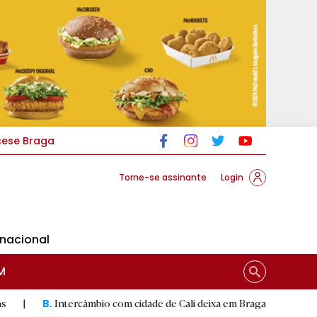
cese Braga
Torne-se assinante
Login
rnacional
M
ntercâmbio com cidade de Cali deixa em Braga mural artístico
|
D