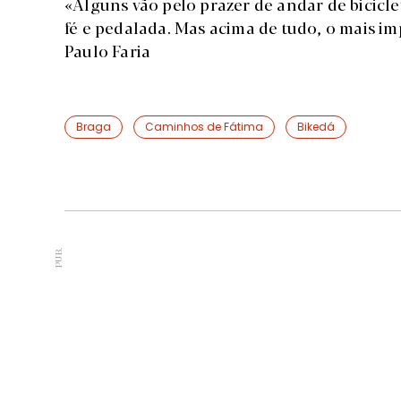
«Alguns vão pelo prazer de andar de bicicle
fé e pedalada. Mas acima de tudo, o mais im
Paulo Faria
Braga
Caminhos de Fátima
Bikedá
PUB.