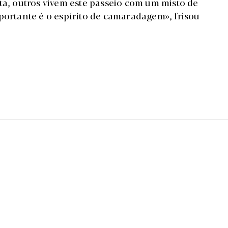
ta, outros vivem este passeio com um misto de
portante é o espírito de camaradagem», frisou