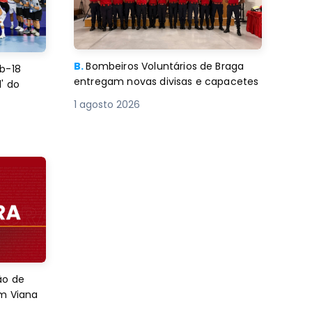
B.
Bombeiros Voluntários de Braga
b-18
entregam novas divisas e capacetes
' do
1 agosto 2026
ão de
em Viana