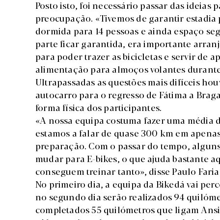
Posto isto, foi necessário passar das ideias pa
preocupação. «Tivemos de garantir estadia pa
dormida para 14 pessoas e ainda espaço segu
parte ficar garantida, era importante arr
para poder trazer as bicicletas e servir de
alimentação para almoços volantes durante 
Ultrapassadas as questões mais difíceis hou
autocarro para o regresso de Fátima a Braga
forma física dos participantes.
«A nossa equipa costuma fazer uma média 
estamos a falar de quase 300 km em apenas 
preparação. Com o passar do tempo, algu
mudar para E-bikes, o que ajuda bastante a
conseguem treinar tanto», disse Paulo Faria
No primeiro dia, a equipa da Bikedá vai pe
no segundo dia serão realizados 94 quilóme
completados 55 quilómetros que ligam Ansi