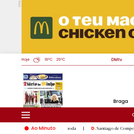
PUB.
DMtv
Hoje
16ºC
25ºC
Braga
Ao Minuto
inovação do mundo da moda
|
Santiago de Compostela inaugura 
D.