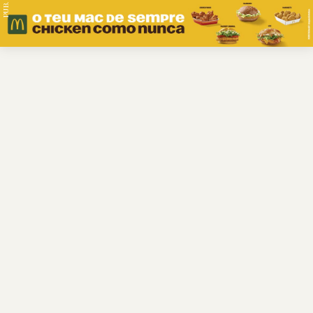
PUB.
Braga
Região
Desporto
Religião
Nacional
Internacional