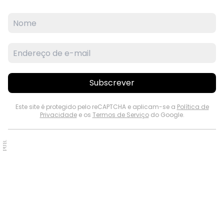
Subscrever
Este site é protegido pelo reCAPTCHA e aplicam-se a
Política de
Privacidade
e os
Termos de Serviço
do Google.
PUB.