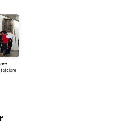
imam
folclore
r