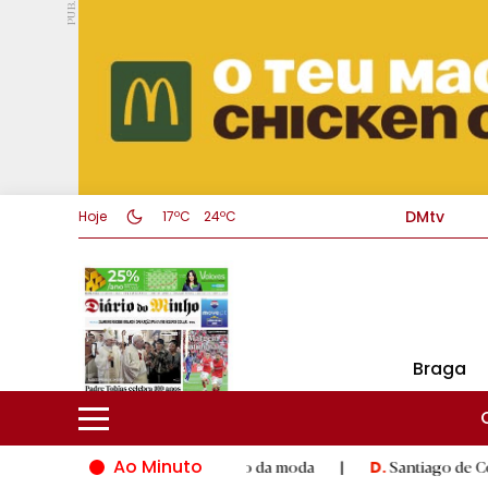
PUB.
DMtv
Hoje
17ºC
24ºC
Braga
Ao Minuto
 e à inovação do mundo da moda
|
Santiago de Compostela inau
D.