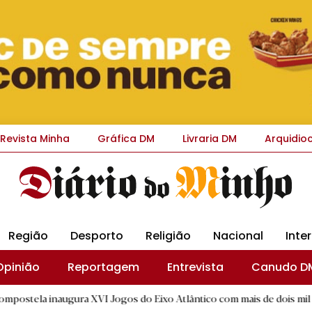
Revista Minha
Gráfica DM
Livraria DM
Arquidio
Região
Desporto
Religião
Nacional
Inte
Opinião
Reportagem
Entrevista
Canudo D
gura XVI Jogos do Eixo Atlântico com mais de dois mil atletas
|