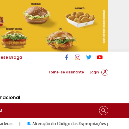
cese Braga
Torne-se assinante
Login
rnacional
M
Alteração do Código das Expropriações pode ajudar construção d
B.