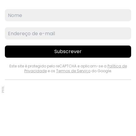
Subscrever
Este site é protegido pelo reCAPTCHA e aplicam-se a
Política de
Privacidade
e os
Termos de Serviço
do Google.
PUB.