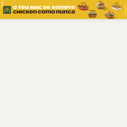
PUB.
Braga
Região
Desporto
Religião
Nacional
Internacional