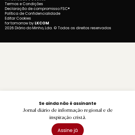
Termos e Condições
Declaração de compromisso FSC®
Política de Confidencialidade
Editar Cookies
for tomorrow by
LKCOM
2026 Diário do Minho, Lda. © Todos os direitos reservados
Se ainda não é assinante
Jornal diário de informação regional e de
inspiração cristã.
Assine já