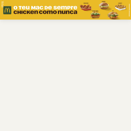
PUB.
Braga
Região
Desporto
Religião
Nacional
Internacional