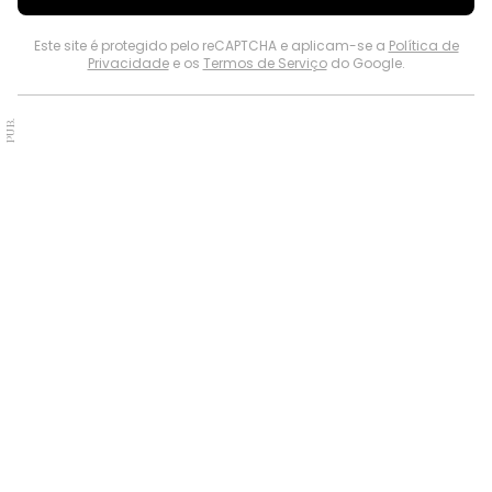
Este site é protegido pelo reCAPTCHA e aplicam-se a
Política de
Privacidade
e os
Termos de Serviço
do Google.
PUB.