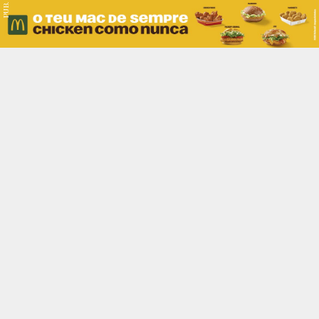
PUB.
Braga
Região
Desporto
Religião
Nacional
Internacional