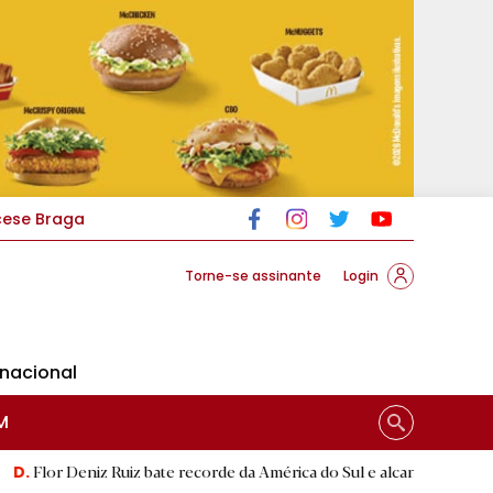
cese Braga
Torne-se assinante
Login
rnacional
M
Ruiz bate recorde da América do Sul e alcança segunda melhor marca