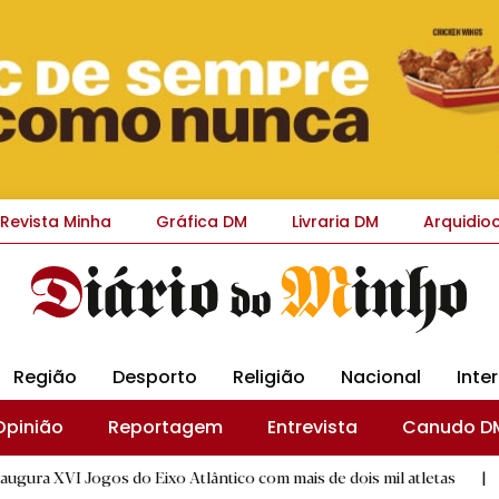
Revista Minha
Gráfica DM
Livraria DM
Arquidio
Região
Desporto
Religião
Nacional
Inte
Opinião
Reportagem
Entrevista
Canudo D
 do Eixo Atlântico com mais de dois mil atletas
|
Flor Deniz 
D.