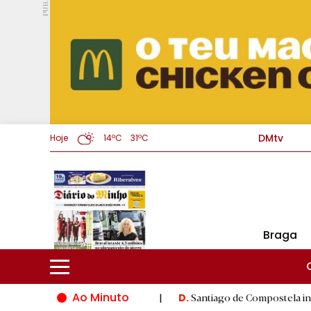
PUB.
DMtv
Hoje
14ºC
31ºC
Braga
Ao Minuto
do mundo da moda
|
Santiago de Compostela inaugura XVI Jogos
D.