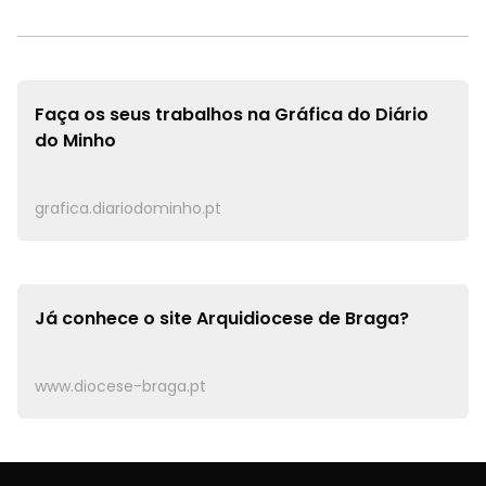
Faça os seus trabalhos na
Gráfica do Diário
do Minho
grafica.diariodominho.pt
Já conhece o site
Arquidiocese de Braga?
www.diocese-braga.pt