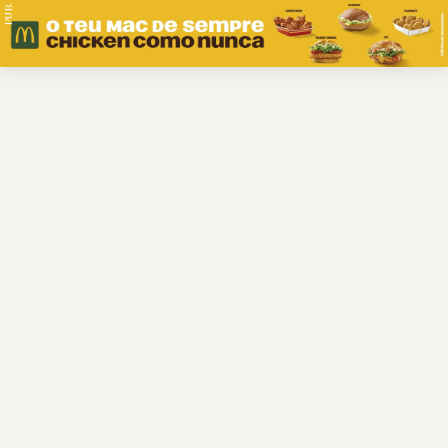
PUB.
Braga
Região
Desporto
Religião
Nacional
Internacional