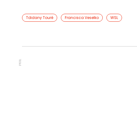
Tdidany Touré
Francisca Veselko
WSL
PUB.