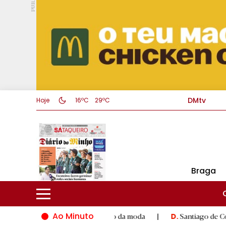
PUB.
DMtv
Hoje
16ºC
29ºC
Braga
Ao Minuto
 e à inovação do mundo da moda
|
Santiago de Compostela inau
D.