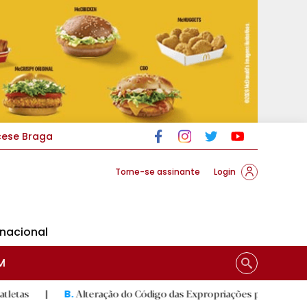
cese Braga
Torne-se assinante
Login
rnacional
M
Alteração do Código das Expropriações pode ajudar construção da
B.