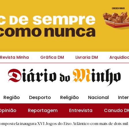
Revista Minha
Gráfica DM
Livraria DM
Arquidio
Região
Desporto
Religião
Nacional
Inte
Opinião
Reportagem
Entrevista
Canudo D
gura XVI Jogos do Eixo Atlântico com mais de dois mil atletas
|