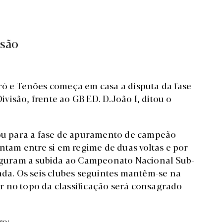
isão
ró e Tenões começa em casa a disputa da fase
isão, frente ao GB ED. D.João I, ditou o
cou para a fase de apuramento de campeão
ontam entre si em regime de duas voltas e por
seguram a subida ao Campeonato Nacional Sub-
ada. Os seis clubes seguintes mantêm-se na
r no topo da classificação será consagrado
ro: