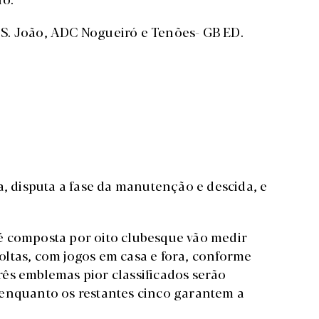
S. João, ADC Nogueiró e Tenões- GB ED.
a, disputa a fase da manutenção e descida, e
é composta por oito clubesque vão medir
ltas, com jogos em casa e fora, conforme
 três emblemas pior classificados serão
 enquanto os restantes cinco garantem a