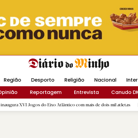
Revista Minha
Gráfica DM
Livraria DM
Arquidio
Região
Desporto
Religião
Nacional
Inte
Opinião
Reportagem
Entrevista
Canudo D
Jogos do Eixo Atlântico com mais de dois mil atletas
|
Luís 
D.