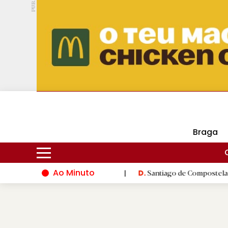
PUB.
DMtv
Hoje
17ºC
30ºC
Braga
Ao Minuto
ação do mundo da moda
|
Santiago de Compostela inaugura XVI 
D.