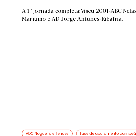
A 1.ª jornada completa:Viseu 2001-ABC Nelas
Marítimo e AD Jorge Antunes-Ribafria.
ADC Nogueiró e Tenões
fase de apuramento campe