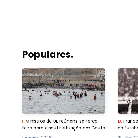
Populares.
I.
Ministros da UE reúnem-se terça-
D.
Franco
feira para discutir situação em Ceuta
do futebo
1 agosto 2026
31 julho 