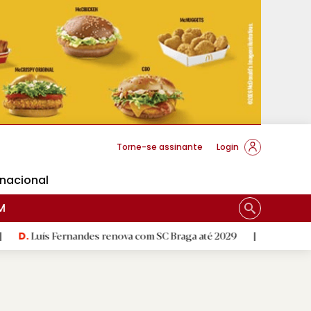
cese Braga
Torne-se assinante
Login
rnacional
M
Fernandes renova com SC Braga até 2029
|
Município e Unive
D.