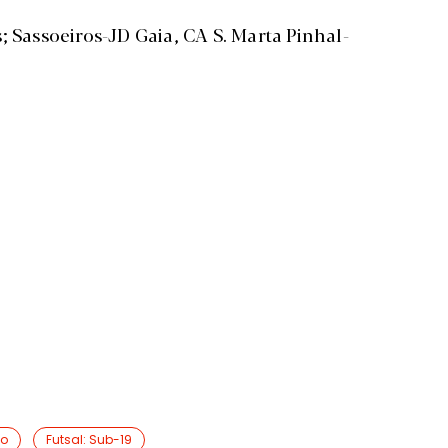
; Sassoeiros-JD Gaia, CA S. Marta Pinhal-
ão
Futsal: Sub-19