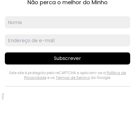
Não perca o melhor do Minho
Subscrever
Este site é protegido pelo reCAPTCHA e aplicam-se a
Política de
Privacidade
e os
Termos de Serviço
do Google.
PUB.