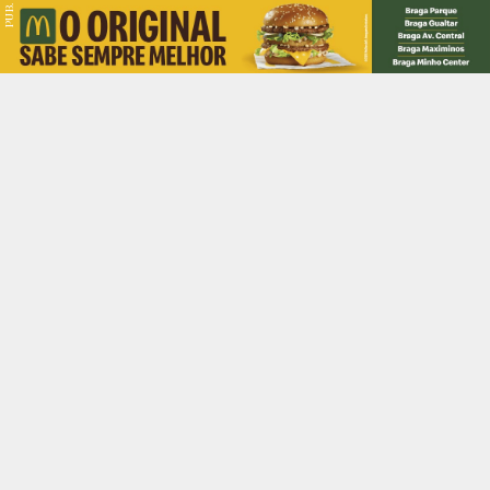
PUB.
Braga
Região
Desporto
Religião
Nacional
Internacional