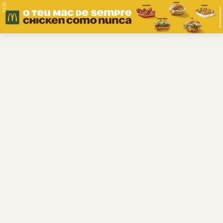
PUB.
Braga
Região
Desporto
Religião
Nacional
Internacional