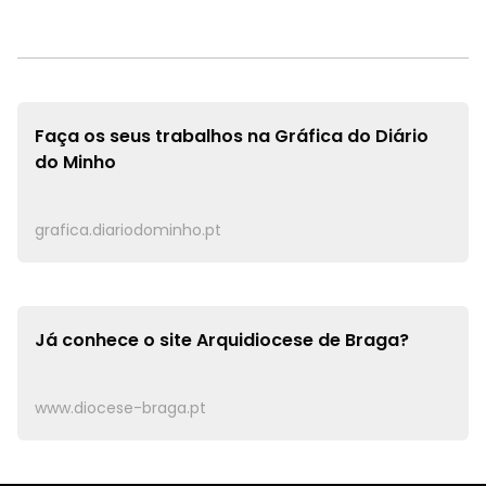
Faça os seus trabalhos na
Gráfica do Diário
do Minho
grafica.diariodominho.pt
Já conhece o site
Arquidiocese de Braga?
www.diocese-braga.pt