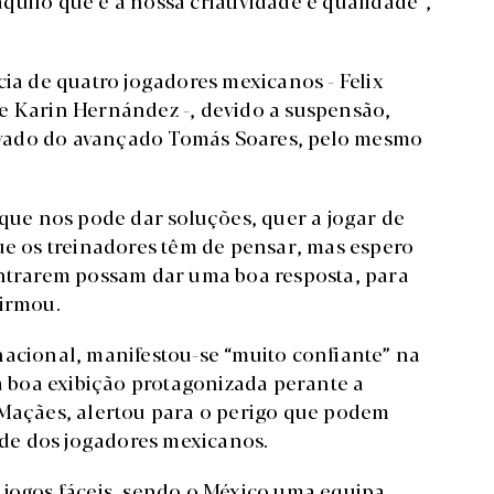
cia de quatro jogadores mexicanos - Felix
e Karin Hernández -, devido a suspensão,
vado do avançado Tomás Soares, pelo mesmo
ue nos pode dar soluções, quer a jogar de
s que os treinadores têm de pensar, mas espero
entrarem possam dar uma boa resposta, para
firmou.
nacional, manifestou-se “muito confiante” na
 a boa exibição protagonizada perante a
 Maçães, alertou para o perigo que podem
de dos jogadores mexicanos.
 jogos fáceis, sendo o México uma equipa