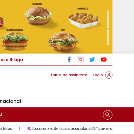
cese Braga
Torne-se assinante
Login
rnacional
M
Escuteiros de Garfe assinalam 30.º aniversário em setembro
|
R.