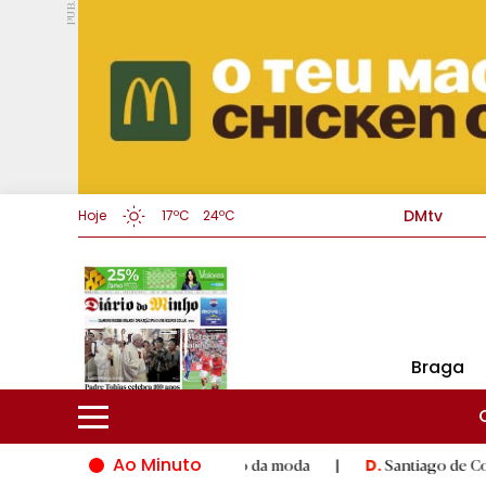
PUB.
DMtv
Hoje
17ºC
24ºC
Braga
Ao Minuto
e à inovação do mundo da moda
|
Santiago de Compostela inaug
D.