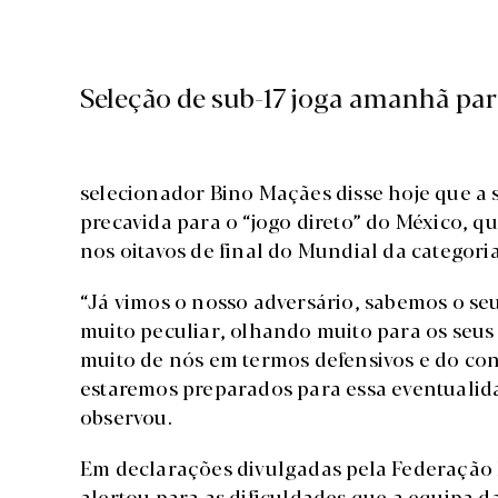
Seleção de sub-17 joga amanhã para
selecionador Bino Maçães disse hoje que a s
precavida para o “jogo direto” do México, 
nos oitavos de final do Mundial da categoria
“Já vimos o nosso adversário, sabemos o se
muito peculiar, olhando muito para os seus
muito de nós em termos defensivos e do con
estaremos preparados para essa eventualida
observou.
Em declarações divulgadas pela Federação 
alertou para as dificuldades que a equipa da