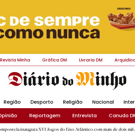
Revista Minha
Gráfica DM
Livraria DM
Arquidio
Região
Desporto
Religião
Nacional
Inte
Opinião
Reportagem
Entrevista
Canudo D
ura XVI Jogos do Eixo Atlântico com mais de dois mil atletas
|