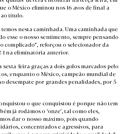
e o México eliminou nos 16 avos de final a
ao título.
ue temos nesta caminhada. Uma caminhada que
do esse o nosso sentimento, sempre pensando
to complicado”, reforçou o selecionador da
-1 na eliminatória anterior.
 sexta-feira graças a dois golos marcados pelo
utos, enquanto o México, campeão mundial de
 no desempate por grandes penalidades, por 5-
conquistou o que conquistou é porque não tem
bém já rodámos o ‘onze’, tal como eles,
Vamos dar o nosso máximo, pois quando
idários, concentrados e agressivos, para
uilo que é a nossa criatividade e qualidade”,