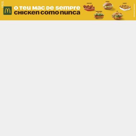
PUB.
Braga
Região
Desporto
Religião
Nacional
Internacional