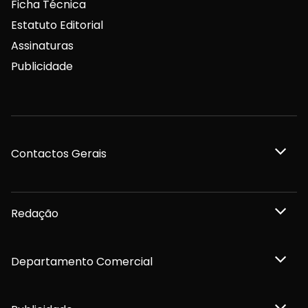
Departamento Comercial
Publicidade
Privacidade e Cookies
Termos e Condições
Declaração de compromisso FSC®
Política de Confidencialidade
Editar Cookies
for tomorrow by
LKCOM
2026 Diário do Minho, Lda. © Todos os direitos reservados