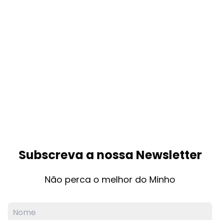
Subscrever
Este site é protegido pelo reCAPTCHA e aplicam-se a
Política de
Privacidade
e os
Termos de Serviço
do Google.
PUB.