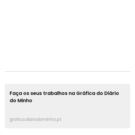
grafica.diariodominho.pt
Já conhece o site
Arquidiocese de Braga?
www.diocese-braga.pt
Jornal diário de informação regional e de inspiração
cristã.