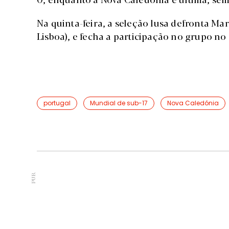
Na quinta-feira, a seleção lusa defronta Ma
Lisboa), e fecha a participação no grupo no 
portugal
Mundial de sub-17
Nova Caledónia
PUB.