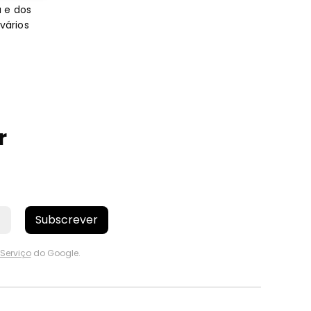
 e dos
 vários
r
Subscrever
Serviço
do Google.