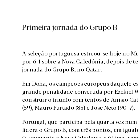
Primeira jornada do Grupo B
A seleção portuguesa estreou-se hoje no M
por 6-1 sobre a Nova Caledónia, depois de t
jornada do Grupo B, no Qatar.
Em Doha, os campeões europeus daquele e
grande penalidade convertida por Ezekiel 
construir o triunfo com tentos de Anísio Cab
(59), Mauro Furtado (85) e José Neto (90+7).
Portugal, que participa pela quarta vez num
lidera o Grupo B, com três pontos, em igua
0, enquanto a Nova Caledónia é última, se