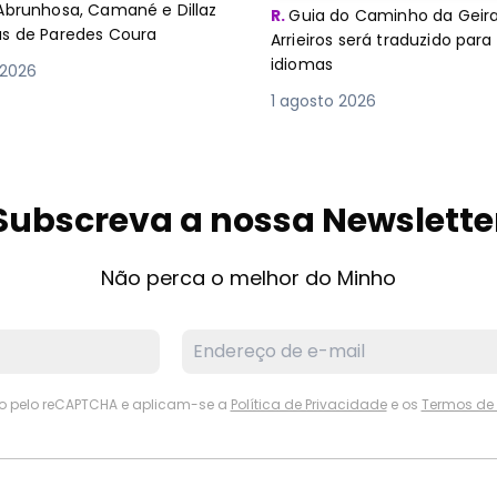
Abrunhosa, Camané e Dillaz
R.
Guia do Caminho da Geira
as de Paredes Coura
Arrieiros será traduzido para
idiomas
 2026
1 agosto 2026
Subscreva a nossa Newslette
Não perca o melhor do Minho
ido pelo reCAPTCHA e aplicam-se a
Política de Privacidade
e os
Termos de 