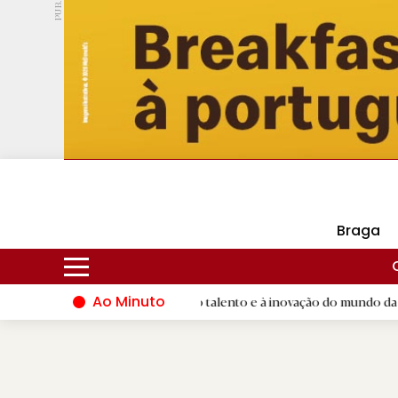
PUB.
DMtv
Hoje
14ºC
31ºC
Braga
Ao Minuto
Famalicão dá palco ao talento e à inovação do mundo da moda
|