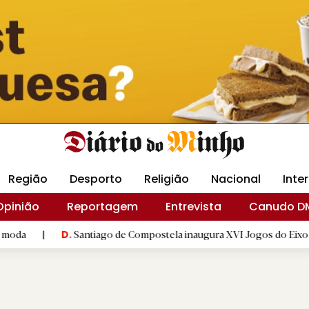
Revista Minha
Gráfica DM
Livraria DM
Arquidio
Região
Desporto
Religião
Nacional
Inte
Opinião
Reportagem
Entrevista
Canudo D
Santiago de Compostela inaugura XVI Jogos do Eixo Atlântico com m
D.