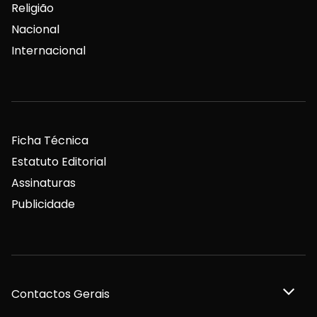
Contactos Gerais
Redação
Departamento Comercial
Publicidade
Privacidade e Cookies
Termos e Condições
Declaração de compromisso FSC®
Política de Confidencialidade
Editar Cookies
for tomorrow by
LKCOM