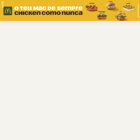
PUB.
Braga
Região
Desporto
Religião
Nacional
Internacional