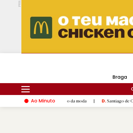
PUB.
DMtv
Hoje
16ºC
29ºC
Braga
Ao Minuto
to e à inovação do mundo da moda
|
Santiago de Compostela in
D.