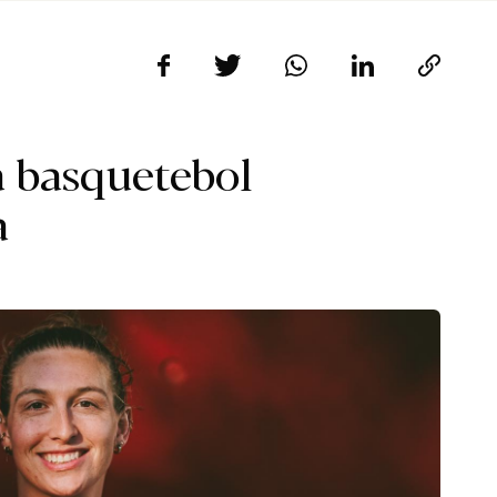
a basquetebol
a