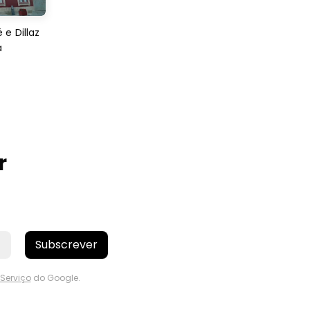
e Dillaz
a
r
Subscrever
Serviço
do Google.