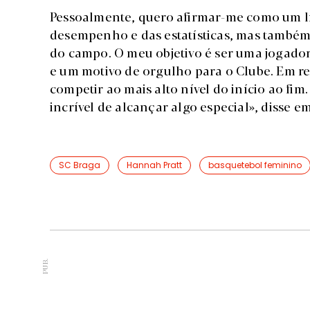
Pessoalmente, quero afirmar-me como um lí
desempenho e das estatísticas, mas também
do campo. O meu objetivo é ser uma jogado
e um motivo de orgulho para o Clube. Em r
competir ao mais alto nível do início ao fi
incrível de alcançar algo especial», disse e
SC Braga
Hannah Pratt
basquetebol feminino
PUB.