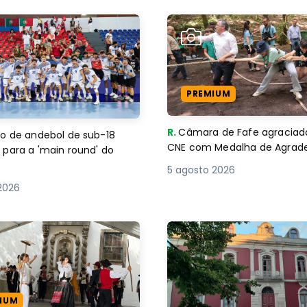
PREMIUM
R.
Câmara de Fafe agraciad
o de andebol de sub-18
CNE com Medalha de Agra
 para a 'main round' do
5 agosto 2026
2026
IUM