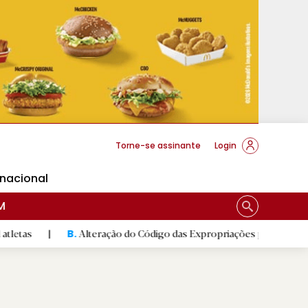
cese Braga
Torne-se assinante
Login
rnacional
M
Alteração do Código das Expropriações pode ajudar construção
B.