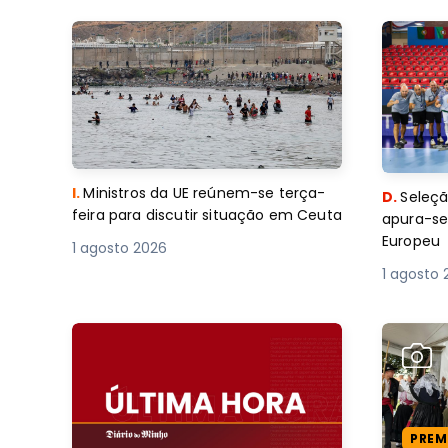
I.
Ministros da UE reúnem-se terça-
D.
Seleçã
feira para discutir situação em Ceuta
apura-se
Europeu
1 agosto 2026
1 agosto 
PREM