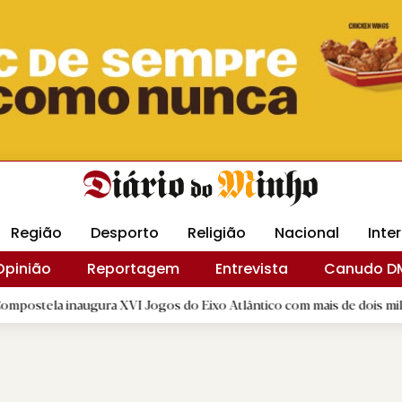
Revista Minha
Gráfica DM
Livraria DM
Arquidio
Região
Desporto
Religião
Nacional
Inte
Opinião
Reportagem
Entrevista
Canudo D
augura XVI Jogos do Eixo Atlântico com mais de dois mil atletas
|