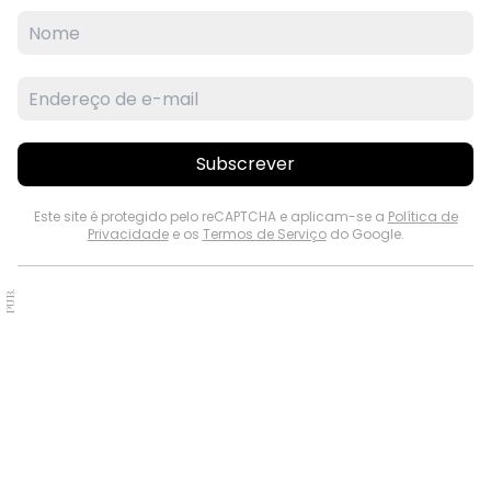
Subscrever
Este site é protegido pelo reCAPTCHA e aplicam-se a
Política de
Privacidade
e os
Termos de Serviço
do Google.
PUB.