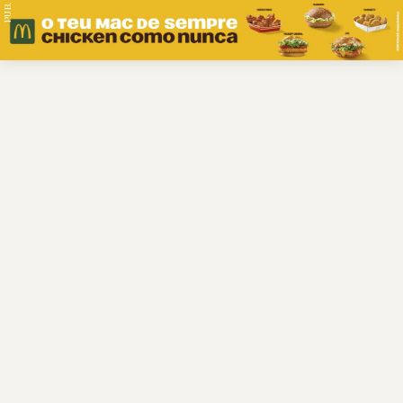
PUB.
Braga
Região
Desporto
Religião
Nacional
Internacional