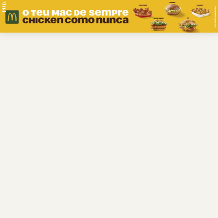
PUB.
Braga
Região
Desporto
Religião
Nacional
Internacional