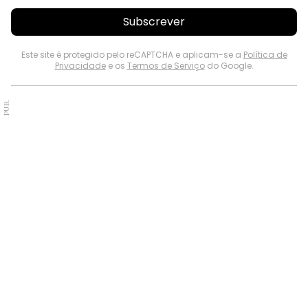
Subscrever
Este site é protegido pelo reCAPTCHA e aplicam-se a
Política de
Privacidade
e os
Termos de Serviço
do Google.
PUB.