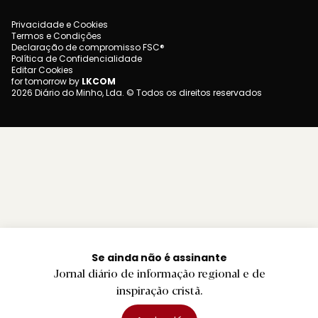
Privacidade e Cookies
Termos e Condições
Declaração de compromisso FSC®
Política de Confidencialidade
Editar Cookies
for tomorrow by
LKCOM
2026 Diário do Minho, Lda. © Todos os direitos reservados
Se ainda não é assinante
Jornal diário de informação regional e de
inspiração cristã.