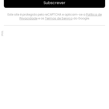
Subscrever
Este site é protegido pelo reCAPTCHA e aplicam-se a
Política de
Privacidade
e os
Termos de Serviço
do Google.
PUB.