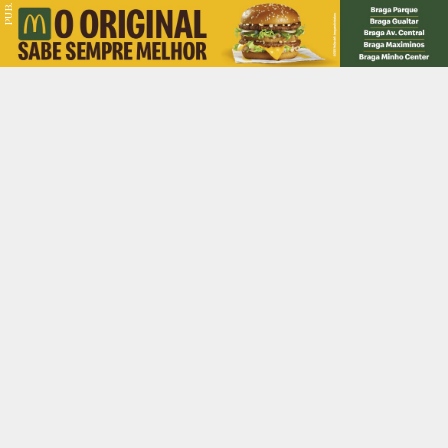
PUB.
Braga
Região
Desporto
Religião
Nacional
Internacional