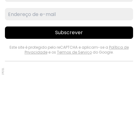
Subscrever
Este site é protegido pelo reCAPTCHA e aplicam-se a
Política de
Privacidade
e os
Termos de Serviço
do Google.
PUB.